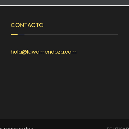
CONTACTO:
hola@lawamendoza.com
s reservados