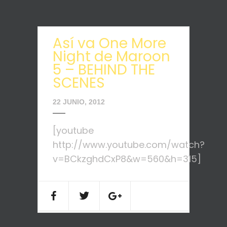
Así va One More
Night de Maroon
5 – BEHIND THE
SCENES
22 JUNIO, 2012
[youtube
http://www.youtube.com/watch?
v=BCkzghdCxP8&w=560&h=315]