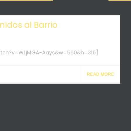
nidos al Barrio
watch?v=WLjMGA-Aays&w=560&h=315]
READ MORE