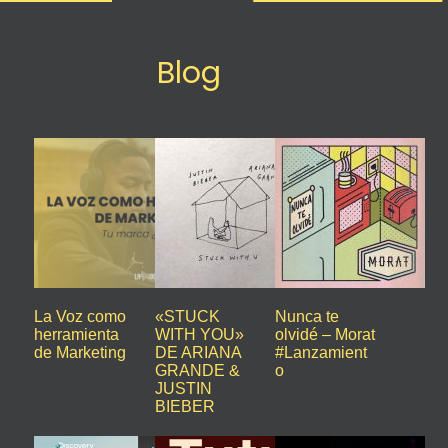
Blog
La Voz como
«STUCK
Nunca te
herramienta
WITH YOU»
olvidé – Morat
de Marketing
DE ARIANA
#Lanzamient
GRANDE &
o
JUSTIN
BIEBER