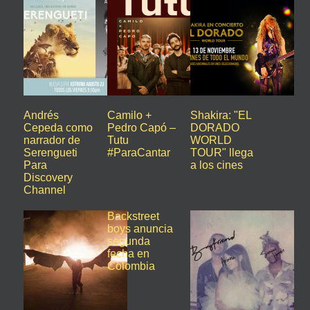
Andrés
Camilo +
Shakira: "EL
Cepeda como
Pedro Capó –
DORADO
narrador de
Tutu
WORLD
Serengueti
#ParaCantar
TOUR" llega
Para
a los cines
Discovery
Channel
Backstreet
boys anuncia
segunda
fecha en
Colombia