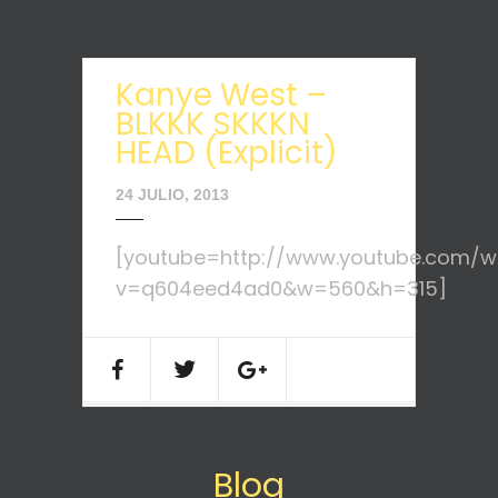
Kanye West –
BLKKK SKKKN
HEAD (Explicit)
24 JULIO, 2013
[youtube=http://www.youtube.com/w
v=q604eed4ad0&w=560&h=315]
Blog