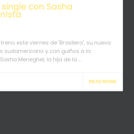
 single con Sasha
nista
reno este viernes de 'Brasilera', su nueva
ís sudamericano y con guiños a la
asha Meneghel, la hija de la ...
READ MORE