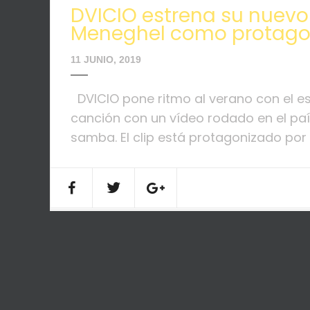
DVICIO estrena su nuevo
Meneghel como protago
11 JUNIO, 2019
DVICIO pone ritmo al verano con el est
canción con un vídeo rodado en el pa
samba. El clip está protagonizado por S