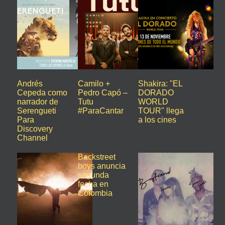
Andrés
Camilo +
Shakira: "EL
Cepeda como
Pedro Capó –
DORADO
narrador de
Tutu
WORLD
Serengueti
#ParaCantar
TOUR" llega
Para
a los cines
Discovery
Channel
Backstreet
boys anuncia
segunda
fecha en
Colombia