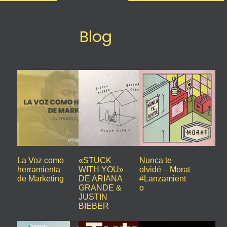
Blog
La Voz como
«STUCK
Nunca te
herramienta
WITH YOU»
olvidé – Morat
de Marketing
DE ARIANA
#Lanzamient
GRANDE &
o
JUSTIN
BIEBER