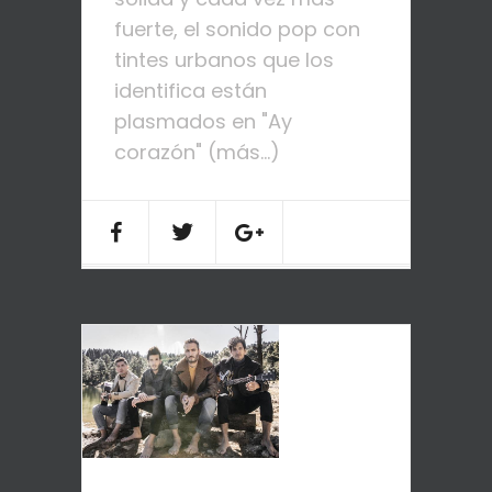
fuerte, el sonido pop con
tintes urbanos que los
identifica están
plasmados en "Ay
corazón" (más…)