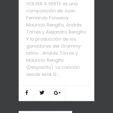
VOLVER A VERTE es una
composición de Juan
Fernando Fonseca,
Mauricio Rengifo, Andrés
Torres y Alejandro Rengifo.
Y la producción de los
ganadores del Grammy
latino , Andrés Torres y
Mauricio Rengifo
(Despacito). La canción
desde esté 12 ...