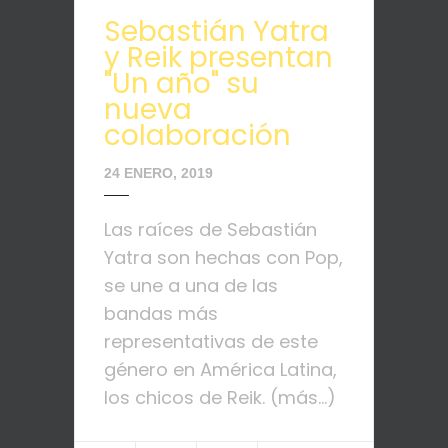
Sebastián Yatra
y Reik presentan
"Un año" su
nueva
colaboración
24 ENERO, 2019
Las raíces de Sebastián
Yatra son hechas con Pop,
se une a una de las
bandas más
representativas de este
género en América Latina,
los chicos de Reik. (más…)