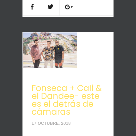
Fonseca + Cali &
el Dandee- este
es el detrás de
cámaras
17 OCTUBRE, 2018