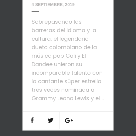
4 SEPTIEMBRE, 2019
Sobrepasando las
barreras del idioma y la
cultura, el legendario
dueto colombiano de la
música pop Cali y El
Dandee unieron su
incomparable talento con
la cantante súper estrella
tres veces nominada al
Grammy Leona Lewis y el ...