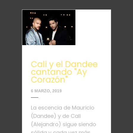
Cali y el Dandee
cantando "Ay
Corazón"
6 MARZO, 2019
La escencia de Mauricio
(Dandee) y de Cali
(Alejandro) sigue siendo
sólida y cada vez más