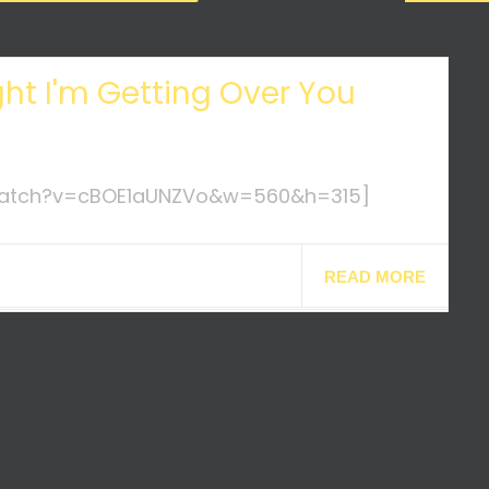
ht I'm Getting Over You
watch?v=cBOE1aUNZVo&w=560&h=315]
READ MORE