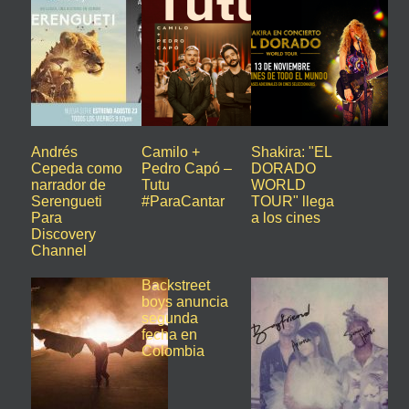
Andrés
Camilo +
Shakira: "EL
Cepeda como
Pedro Capó –
DORADO
narrador de
Tutu
WORLD
Serengueti
#ParaCantar
TOUR" llega
Para
a los cines
Discovery
Channel
Backstreet
boys anuncia
segunda
fecha en
Colombia