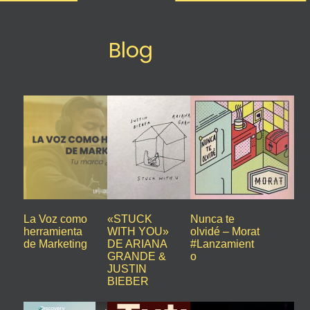
Blog
La Voz como
«STUCK
Nunca te
herramienta
WITH YOU»
olvidé – Morat
de Marketing
DE ARIANA
#Lanzamient
GRANDE &
o
JUSTIN
BIEBER