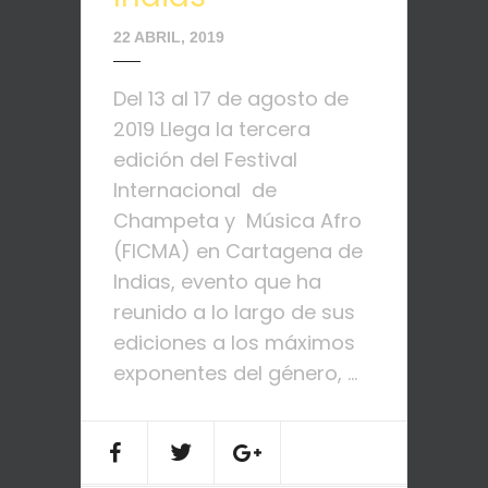
22 ABRIL, 2019
Del 13 al 17 de agosto de
2019 Llega la tercera
edición del Festival
Internacional de
Champeta y Música Afro
(FICMA) en Cartagena de
Indias, evento que ha
reunido a lo largo de sus
ediciones a los máximos
exponentes del género, ...