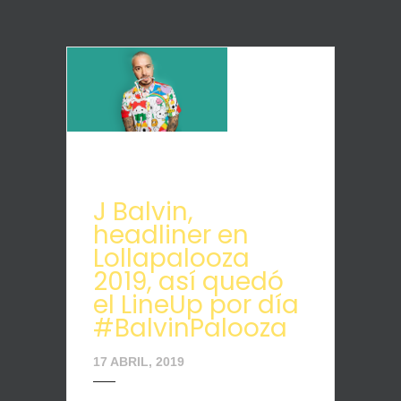
J Balvin,
headliner en
Lollapalooza
2019, así quedó
el LineUp por día
#BalvinPalooza
17 ABRIL, 2019