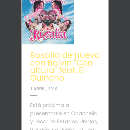
Rosalía de nuevo
con Balvin "Con
altura" feat. El
Guincho
1 ABRIL, 2019
Está próxima a
presentarse en Coachella
y recorrer Estados Unidos,
Rosalía, se aventura una