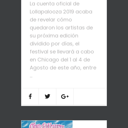
La cuenta oficial de
Lollapalooza 2019 acaba
de revelar cómo
quedaron los artistas de
su próxima edición
dividido por días, el
festival se llevará a cabo
en Chicago del 1 al 4 de
Agosto de este año, entre
...