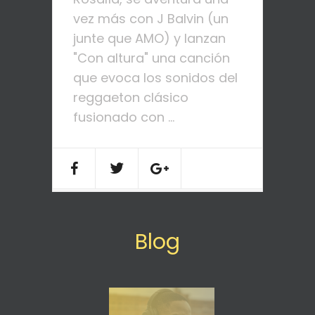
vez más con J Balvin (un
junte que AMO) y lanzan
"Con altura" una canción
que evoca los sonidos del
reggaeton clásico
fusionado con ...
Blog