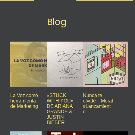
Blog
La Voz como
«STUCK
Nunca te
herramienta
WITH YOU»
olvidé – Morat
de Marketing
DE ARIANA
#Lanzamient
GRANDE &
o
JUSTIN
BIEBER