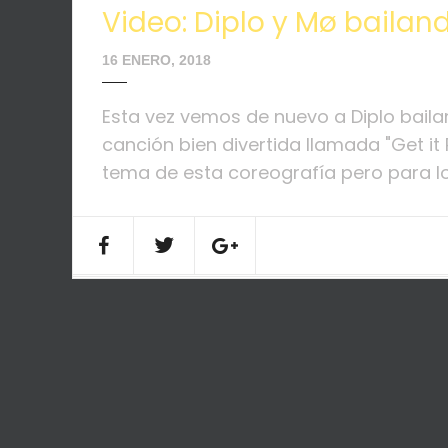
Video: Diplo y Mø bailand
16 ENERO, 2018
Esta vez vemos de nuevo a Diplo bail
canción bien divertida llamada "Get it
tema de esta coreografía pero para los