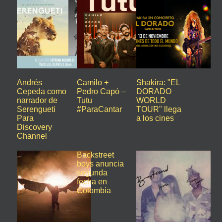
Andrés
Camilo +
Shakira: "EL
Cepeda como
Pedro Capó –
DORADO
narrador de
Tutu
WORLD
Serengueti
#ParaCantar
TOUR" llega
Para
a los cines
Discovery
Channel
Backstreet
boys anuncia
segunda
fecha en
Colombia