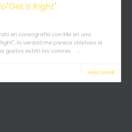
o"Get It Right"
ando en coreografía con Mø en una
 Right", la verdad me parece chistoso el
 gustos están los colores. ...
READ MORE