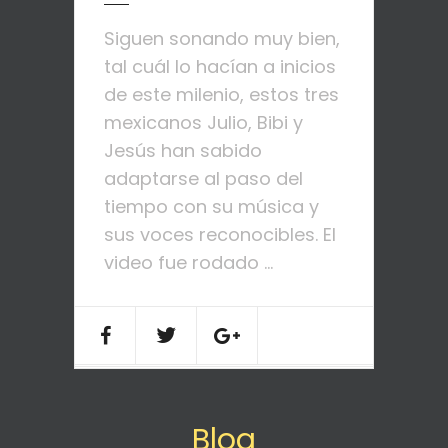
Siguen sonando muy bien,
tal cuál lo hacían a inicios
de este milenio, estos tres
mexicanos Julio, Bibi y
Jesús han sabido
adaptarse al paso del
tiempo con su música y
sus voces reconocibles. El
video fue rodado ...
Blog