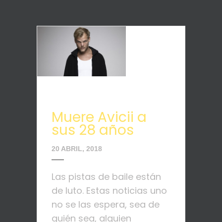
Muere Avicii a
sus 28 años
20 ABRIL, 2018
Las pistas de baile están
de luto. Estas noticias uno
no se las espera, sea de
quién sea, alguien