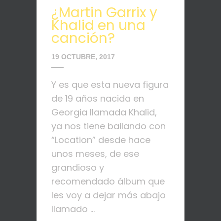
¿Martin Garrix y
Khalid en una
canción?
19 OCTUBRE, 2017
Y es que esta nueva figura
de 19 años nacida en
Georgia llamada Khalid,
ya nos tiene bailando con
“Location” desde hace
unos meses, de ese
grandioso y
recomendado álbum que
les voy a dejar más abajo
llamado ...