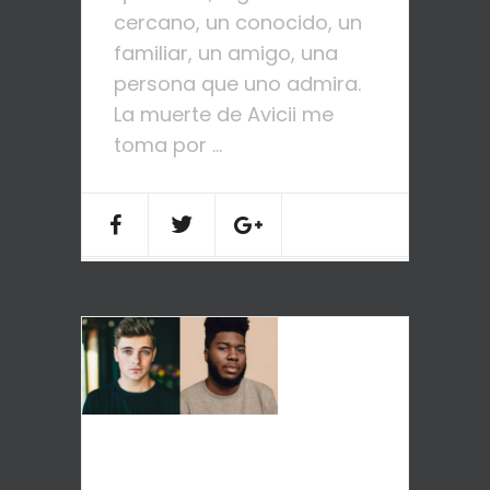
cercano, un conocido, un
familiar, un amigo, una
persona que uno admira.
La muerte de Avicii me
toma por ...