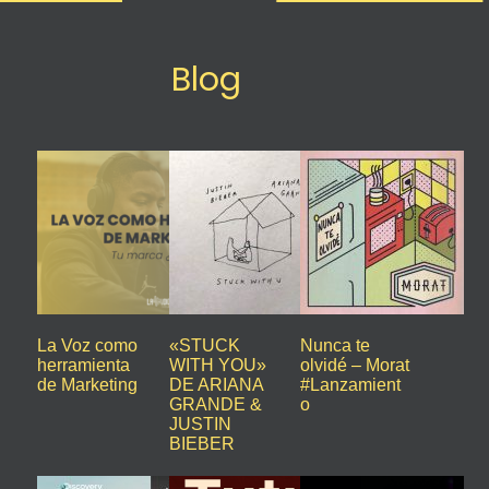
Blog
La Voz como
«STUCK
Nunca te
herramienta
WITH YOU»
olvidé – Morat
de Marketing
DE ARIANA
#Lanzamient
GRANDE &
o
JUSTIN
BIEBER