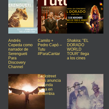
Andrés
Camilo +
Shakira: "EL
Cepeda como
Pedro Capó –
DORADO
narrador de
Tutu
WORLD
Serengueti
#ParaCantar
TOUR" llega
Para
a los cines
Discovery
Channel
Backstreet
boys anuncia
segunda
fecha en
Colombia