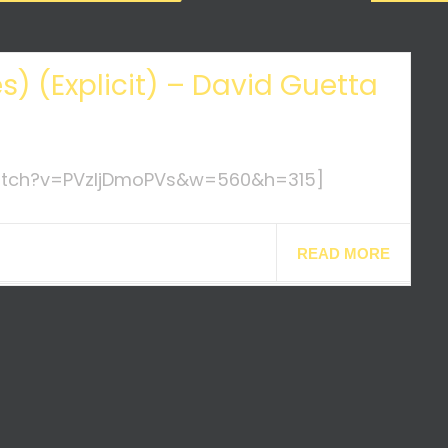
es) (Explicit) – David Guetta
atch?v=PVzljDmoPVs&w=560&h=315]
READ MORE