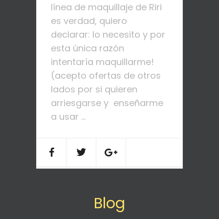
línea de maquillaje de Riri
es verdad, quiero
declarar: lo necesito y por
esta única razón
intentaría maquillarme!
(acepto ofertas de otros
lados por si quieren
arriesgarse y enseñarme
a usar ...
Blog