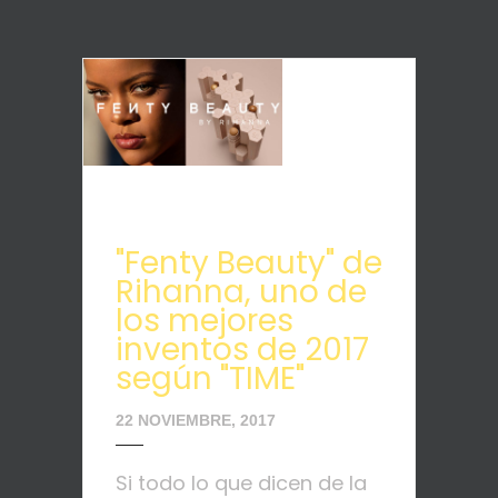
"Fenty Beauty" de
Rihanna, uno de
los mejores
inventos de 2017
según "TIME"
22 NOVIEMBRE, 2017
Si todo lo que dicen de la