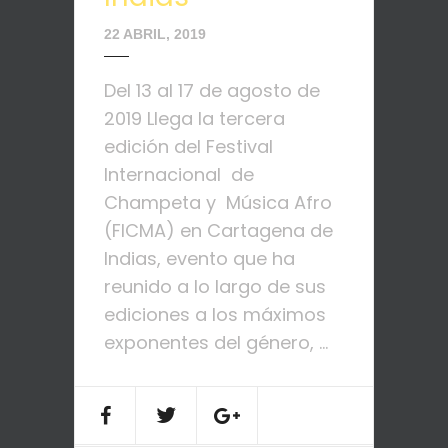
22 ABRIL, 2019
Del 13 al 17 de agosto de
2019 Llega la tercera
edición del Festival
Internacional de
Champeta y Música Afro
(FICMA) en Cartagena de
Indias, evento que ha
reunido a lo largo de sus
ediciones a los máximos
exponentes del género, ...