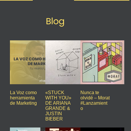
Blog
La Voz como
«STUCK
Nunca te
herramienta
WITH YOU»
olvidé – Morat
de Marketing
DE ARIANA
#Lanzamient
GRANDE &
o
JUSTIN
BIEBER