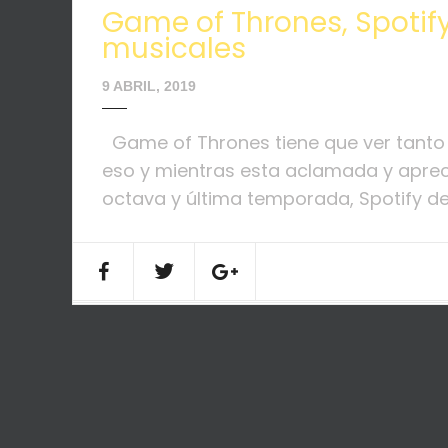
Game of Thrones, Spotif
musicales
9 ABRIL, 2019
Game of Thrones tiene que ver tanto c
eso y mientras esta aclamada y aprec
octava y última temporada, Spotify dec