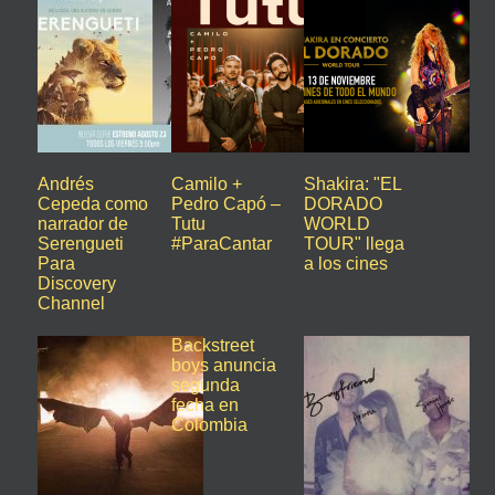
Andrés
Camilo +
Shakira: "EL
Cepeda como
Pedro Capó –
DORADO
narrador de
Tutu
WORLD
Serengueti
#ParaCantar
TOUR" llega
Para
a los cines
Discovery
Channel
Backstreet
boys anuncia
segunda
fecha en
Colombia