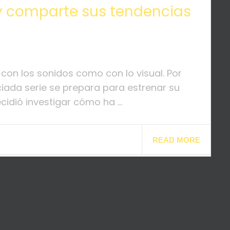
y comparte sus tendencias
on los sonidos como con lo visual. Por
iada serie se prepara para estrenar su
idió investigar cómo ha ...
READ MORE