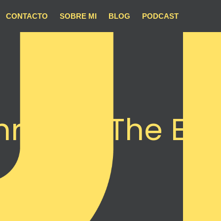
CONTACTO
SOBRE MI
BLOG
PODCAST
rones: The En