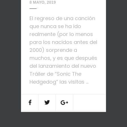
8 MAYO, 2019
El regreso de una canción
que nunca se ha ido
realmente (por lo menos
para los nacidos antes del
2000) sorprende a
muchos, y es que después
del lanzamiento del nuevo
Tráiler de “Sonic The
Hedgedog” las visitas ...