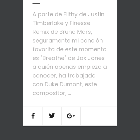
A parte de Filthy de Justin
Timberlake y Finesse
Remix de Bruno Mars,
seguramente mi canción
favorita de este momento
es "Breathe" de Jax Jones
a quién apenas empiezo a
conocer, ha trabajado
con Duke Dumont, este
compositor, ...