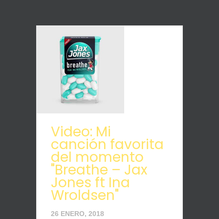
Video: Mi
canción favorita
del momento
"Breathe – Jax
Jones ft Ina
Wroldsen"
26 ENERO, 2018