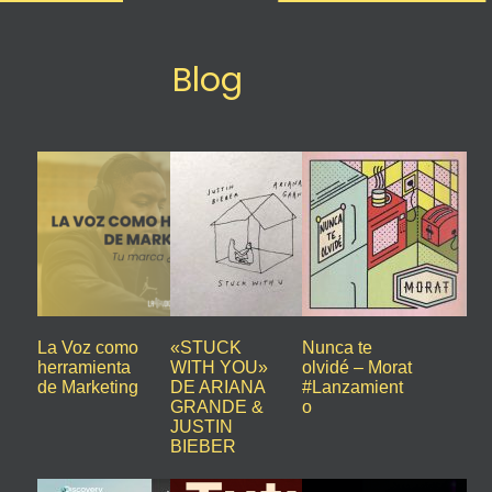
Blog
La Voz como
«STUCK
Nunca te
herramienta
WITH YOU»
olvidé – Morat
de Marketing
DE ARIANA
#Lanzamient
GRANDE &
o
JUSTIN
BIEBER