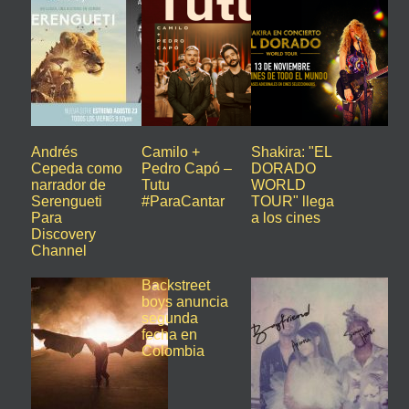
Andrés
Camilo +
Shakira: "EL
Cepeda como
Pedro Capó –
DORADO
narrador de
Tutu
WORLD
Serengueti
#ParaCantar
TOUR" llega
Para
a los cines
Discovery
Channel
Backstreet
boys anuncia
segunda
fecha en
Colombia