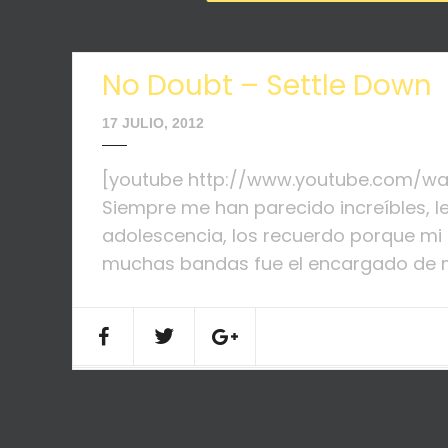
No Doubt – Settle Down
17 JULIO, 2012
[youtube http://www.youtube.com/w
Siempre me han parecido increíbles, le
adolescencia, los recuerdo porque mi 
muchas bandas fue el encargado de m