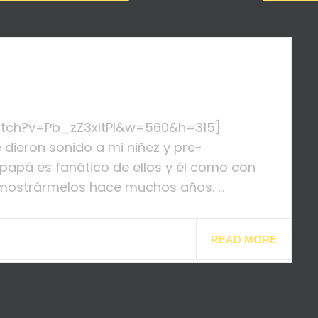
atch?v=Pb_zZ3xItPI&w=560&h=315]
 dieron sonido a mi niñez y pre-
papá es fanático de ellos y él como con
ostrármelos hace muchos años. ...
READ MORE