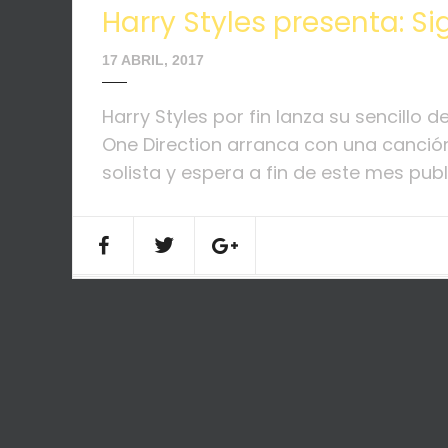
Harry Styles presenta: Si
17 ABRIL, 2017
Harry Styles por fin lanza su sencillo d
One Direction arranca con una canci
solista y espera a fin de este mes publi