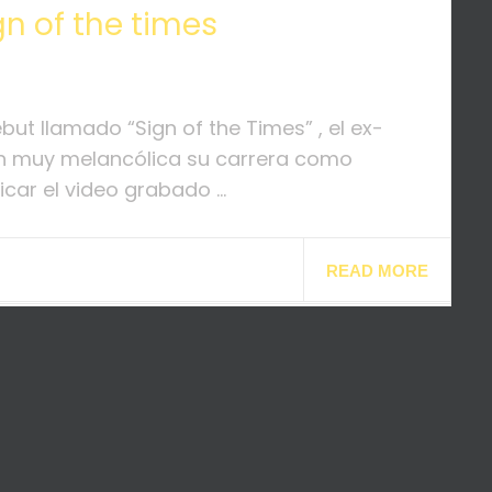
gn of the times
ebut llamado “Sign of the Times” , el ex-
ón muy melancólica su carrera como
car el video grabado ...
READ MORE