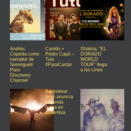
Andrés
Camilo +
Shakira: "EL
Cepeda como
Pedro Capó –
DORADO
narrador de
Tutu
WORLD
Serengueti
#ParaCantar
TOUR" llega
Para
a los cines
Discovery
Channel
Backstreet
boys anuncia
segunda
fecha en
Colombia