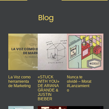
Blog
La Voz como
«STUCK
Nunca te
herramienta
WITH YOU»
olvidé – Morat
de Marketing
DE ARIANA
#Lanzamient
GRANDE &
o
JUSTIN
BIEBER