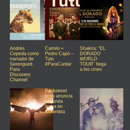
Andrés
Camilo +
Shakira: "EL
Cepeda como
Pedro Capó –
DORADO
narrador de
Tutu
WORLD
Serengueti
#ParaCantar
TOUR" llega
Para
a los cines
Discovery
Channel
Backstreet
boys anuncia
segunda
fecha en
Colombia