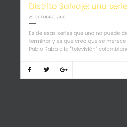
Distrito Salvaje: una ser
29 OCTUBRE, 2018
Es de esas series que uno no puede de
terminar y es que creo que se merece 
Pablo Raba a la "televisión" colombiana