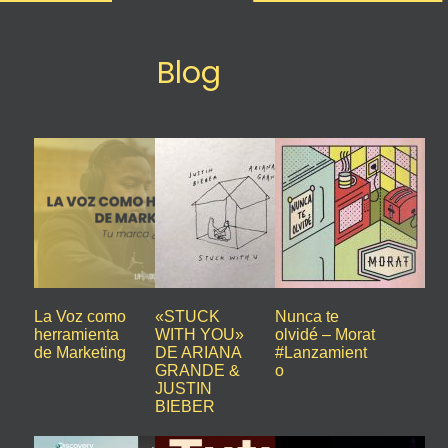
Blog
La Voz como
«STUCK
Nunca te
herramienta
WITH YOU»
olvidé – Morat
de Marketing
DE ARIANA
#Lanzamient
GRANDE &
o
JUSTIN
BIEBER