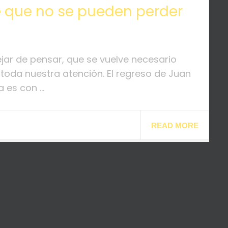
ie que no se pueden perder
jar de pensar, que se vuelve necesario
toda nuestra atención. El regreso de Juan
 es con ...
READ MORE