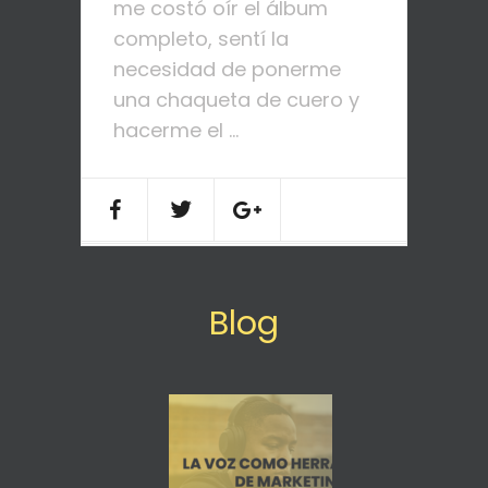
me costó oír el álbum
completo, sentí la
necesidad de ponerme
una chaqueta de cuero y
hacerme el ...
Blog