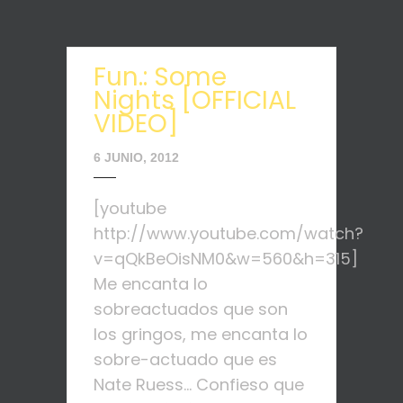
Fun.: Some
Nights [OFFICIAL
VIDEO]
6 JUNIO, 2012
[youtube
http://www.youtube.com/watch?
v=qQkBeOisNM0&w=560&h=315]
Me encanta lo
sobreactuados que son
los gringos, me encanta lo
sobre-actuado que es
Nate Ruess... Confieso que