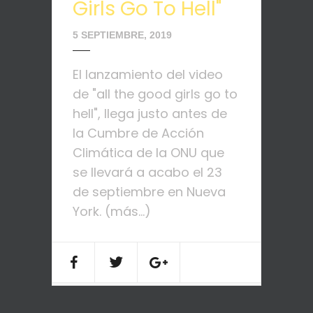
Girls Go To Hell"
5 SEPTIEMBRE, 2019
El lanzamiento del video
de "all the good girls go to
hell", llega justo antes de
la Cumbre de Acción
Climática de la ONU que
se llevará a acabo el 23
de septiembre en Nueva
York. (más…)