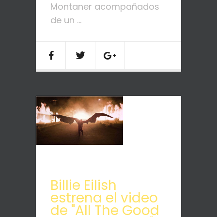
Montaner acompañados
de un ...
Billie Eilish
estrena el video
de "All The Good