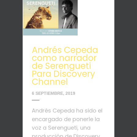
Andrés Cepeda
como narrador
de Serengueti
Para Discovery
Channel
6 SEPTIEMBRE, 2019
Andrés Cepeda ha sido el
encargado de ponerle la
voz a Serengueti, una
producción de Discovery