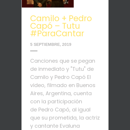
Camilo + Pedro
Capó – Tutu
#ParaCantar
5 SEPTIEMBRE, 2019
Canciones que se pegan
de inmediato y "Tutu" de
Camilo y Pedro Capó El
video, filmado en Buenos
Aires, Argentina, cuenta
con la participación
de Pedro Capó, al igual
que su prometida, la actriz
y cantante Evaluna