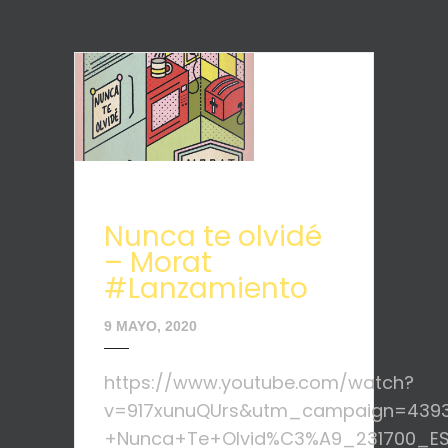
Nunca te olvidé
– Morat
#Lanzamiento
9 MAYO, 2020
https://www.youtube.com/watch?
v=917xunuQUrs&utm_campaign=439
+Nunca+Te+Olvid%C3%A9_231700_E