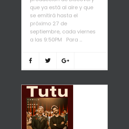
que ya está al aire y que
se emitirá hasta el
próximo 27 de
septiembre, cada viernes
a las 9:50PM Para ...