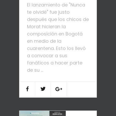
El lanzamiento de "Nunca
te olvidé" fue justo
después que los chicos de
Morat hicieran la
composición en Bogotá
en medio de la
cuarentena. Esto los llevó
a convocar a sus
fanáticos a hacer parte
de su ...