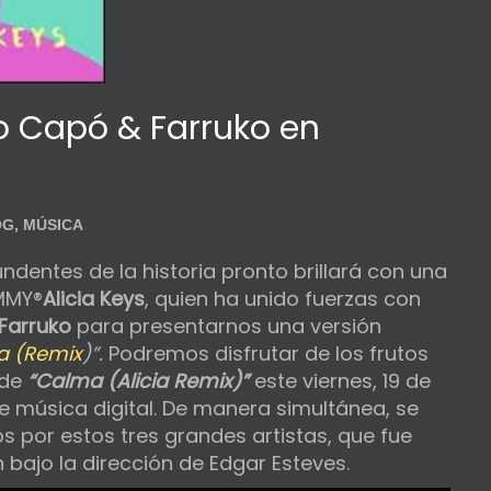
ro Capó & Farruko en
OG
,
MÚSICA
dentes de la historia pronto brillará con una
AMMY®
Alicia Keys
, quien ha unido fuerzas con
Farruko
para presentarnos una versión
a (Remix
)”.
Podremos disfrutar de los frutos
 de
“Calma (Alicia Remix)”
este viernes, 19 de
de música digital. De manera simultánea, se
s por estos tres grandes artistas, que fue
 bajo la dirección de Edgar Esteves.