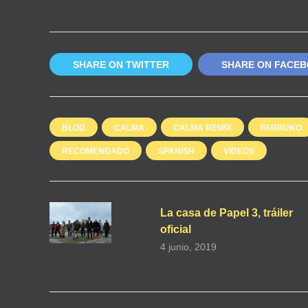
SHARE ON TWITTER
SHARE ON FACE
BLOG
CALMA
CALMA REMIX
FARRUKO
RECOMENDADO
SPANISH
VÍDEOS
La casa de Papel 3, tráiler
oficial
4 junio, 2019