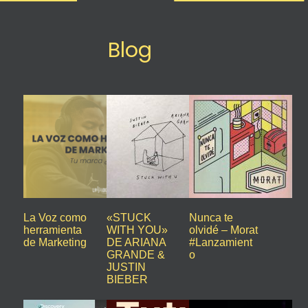
Blog
La Voz como
«STUCK
Nunca te
herramienta
WITH YOU»
olvidé – Morat
de Marketing
DE ARIANA
#Lanzamient
GRANDE &
o
JUSTIN
BIEBER