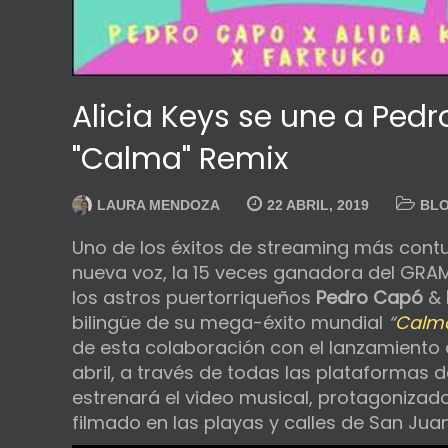
Alicia Keys se une a Ped
"Calma" Remix
LAURA MENDOZA
22 ABRIL, 2019
BL
Uno de los éxitos de streaming más contun
nueva voz, la 15 veces ganadora del GR
los astros puertorriqueños
Pedro Capó
&
bilingüe de su mega-éxito mundial
“
Calm
de esta colaboración con el lanzamiento
abril, a través de todas las plataformas 
estrenará el video musical, protagonizado
filmado en las playas y calles de San Juan