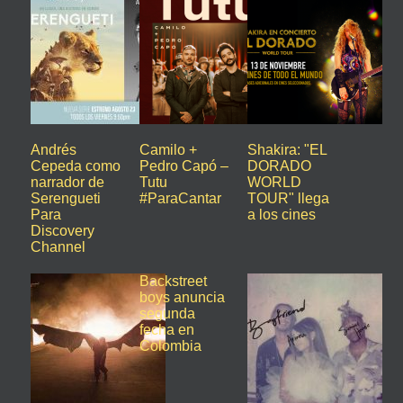
Andrés
Camilo +
Shakira: "EL
Cepeda como
Pedro Capó –
DORADO
narrador de
Tutu
WORLD
Serengueti
#ParaCantar
TOUR" llega
Para
a los cines
Discovery
Channel
Backstreet
boys anuncia
segunda
fecha en
Colombia