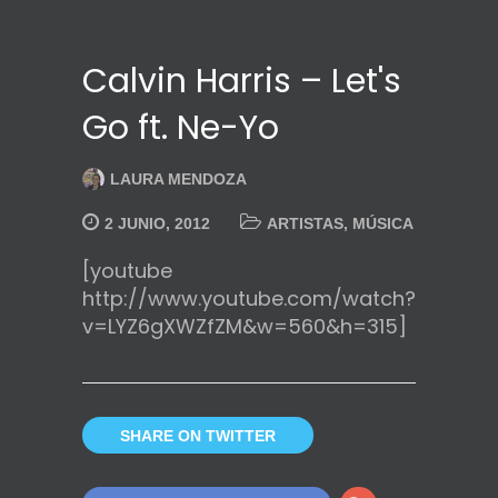
Calvin Harris – Let's
Go ft. Ne-Yo
LAURA MENDOZA
2 JUNIO, 2012
ARTISTAS
,
MÚSICA
[youtube
http://www.youtube.com/watch?
v=LYZ6gXWZfZM&w=560&h=315]
SHARE ON TWITTER