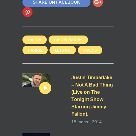
SHARE ON FACEBOOK
CALVIN
CALVIN HARRIS
HARRIS
LETS GO
VÍDEOS
Justin Timberlake
– Not A Bad Thing
(Live on The
Tonight Show
Starring Jimmy
Fallon).
18 marzo, 2014