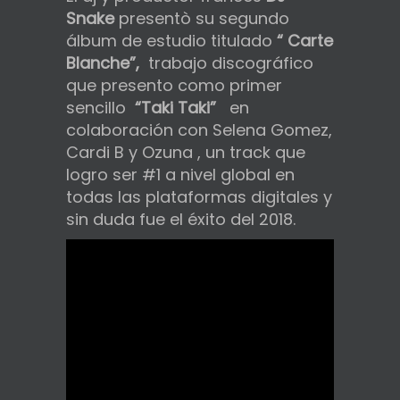
Snake
presentò su segundo
álbum de estudio titulado
“ Carte
Blanche”,
trabajo discográfico
que presento como primer
sencillo
“Taki Taki”
en
colaboración con Selena Gomez,
Cardi B y Ozuna , un track que
logro ser #1 a nivel global en
todas las plataformas digitales y
sin duda fue el éxito del 2018.