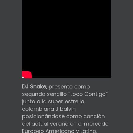
DJ Snake,
presento como
segundo sencillo “Loco Contigo”
junto a la super estrella
colombiana J balvin
posicionándose como canción
del actual verano en el mercado
Europeo Americano y Latino,