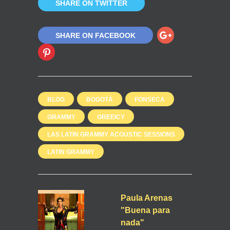
SHARE ON TWITTER
SHARE ON FACEBOOK
BLOG
BOGOTÁ
FONSECA
GRAMMY
GREEICY
LAS LATIN GRAMMY ACOUSTIC SESSIONS
LATIN GRAMMY
Paula Arenas
"Buena para
nada"