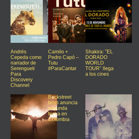
Andrés
Camilo +
Shakira: "EL
Cepeda como
Pedro Capó –
DORADO
narrador de
Tutu
WORLD
Serengueti
#ParaCantar
TOUR" llega
Para
a los cines
Discovery
Channel
Backstreet
boys anuncia
segunda
fecha en
Colombia