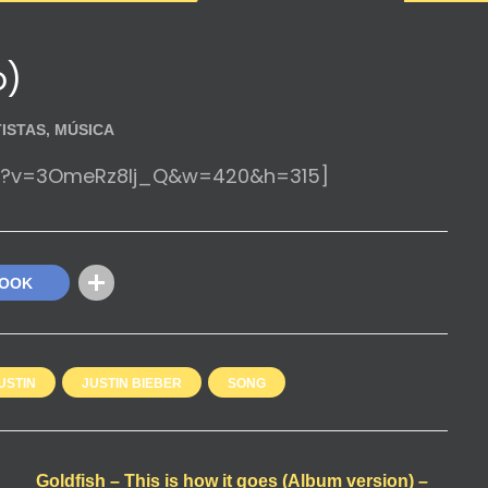
o)
ISTAS
,
MÚSICA
ch?v=3OmeRz8lj_Q&w=420&h=315]
BOOK
USTIN
JUSTIN BIEBER
SONG
Goldfish – This is how it goes (Album version) –