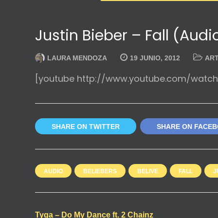
Justin Bieber – Fall (Audi
LAURA MENDOZA
19 JUNIO, 2012
ART
[youtube http://www.youtube.com/wat
SHARE ON TWITTER
SHARE ON FACE
AUDIO
BELIEBERS
BELIVE
FALL
J
Tyga – Do My Dance ft. 2 Chainz