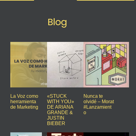
Blog
La Voz como
«STUCK
Nunca te
herramienta
WITH YOU»
olvidé – Morat
de Marketing
DE ARIANA
#Lanzamient
GRANDE &
o
JUSTIN
BIEBER