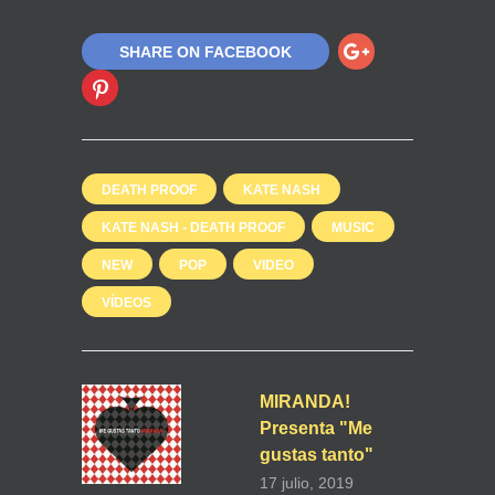
SHARE ON FACEBOOK
DEATH PROOF
KATE NASH
KATE NASH - DEATH PROOF
MUSIC
NEW
POP
VIDEO
VÍDEOS
MIRANDA!
Presenta "Me
gustas tanto"
17 julio, 2019