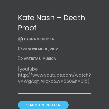
Kate Nash – Death
Proof
LAURA MENDOZA
20 NOVIEMBRE, 2012
ARTISTAS
,
MÚSICA
[youtube
http://www.youtube.com/watch?
v=WgAqhjAkoxo&w=560&h=315]
SHARE ON TWITTER