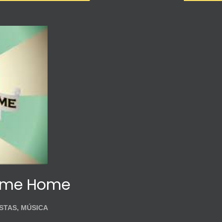
Come Home
STAS
,
MÚSICA