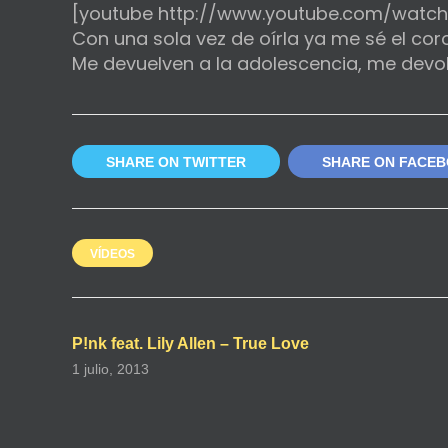
[youtube http://www.youtube.com/wat
Con una sola vez de oírla ya me sé el coro
Me devuelven a la adolescencia, me devolví
SHARE ON TWITTER
SHARE ON FACE
VÍDEOS
P!nk feat. Lily Allen – True Love
1 julio, 2013