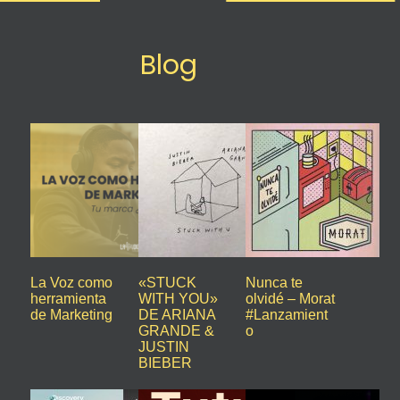
Blog
La Voz como
«STUCK
Nunca te
herramienta
WITH YOU»
olvidé – Morat
de Marketing
DE ARIANA
#Lanzamient
GRANDE &
o
JUSTIN
BIEBER