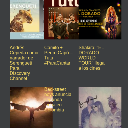
Andrés
Camilo +
Shakira: "EL
Cepeda como
Pedro Capó –
DORADO
narrador de
Tutu
WORLD
Serengueti
#ParaCantar
TOUR" llega
Para
a los cines
Discovery
Channel
Backstreet
boys anuncia
segunda
fecha en
Colombia