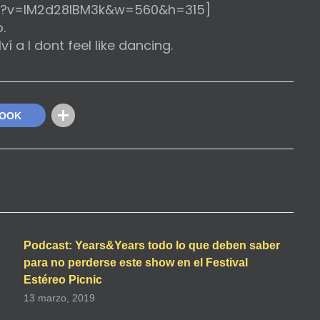
ch?v=lM2d28lBM3k&w=560&h=315]
.
 a I dont feel like dancing.
BOOK
Podcast: Years&Years todo lo que deben saber
para no perderse este show en el Festival
Estéreo Picnic
13 marzo, 2019