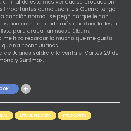
o al final de este mes ver que su producción
 más importantes como Juan Luis Guerra tenga
na canción normal, se pegó porque le han
os aún creen en darle más oportunidades a
 listo para grabar un nuevo álbum.
 me hizo recordar lo mucho que me gusta
jo que ha hecho Juanes.
d de Juanes saldrá a la venta el Martes 29 de
omona y Surtimax.
BOOK
RIAL
MTV UNPLUGGED
PELO CORTO