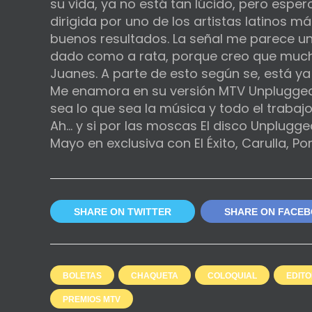
su vida, ya no está tan lúcido, pero esper
dirigida por uno de los artistas latinos
buenos resultados. La señal me parece u
dado como a rata, porque creo que much
Juanes. A parte de esto según se, está ya
Me enamora en su versión MTV Unplugged
sea lo que sea la música y todo el traba
Ah… y si por las moscas El disco Unplugge
Mayo en exclusiva con El Éxito, Carulla, P
SHARE ON TWITTER
SHARE ON FACE
BOLETAS
CHAQUETA
COLOQUIAL
EDITO
PREMIOS MTV