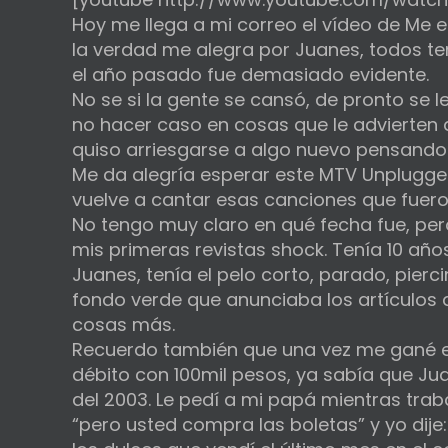
Hoy me llega a mi correo el vídeo de Me
la verdad me alegra por Juanes, todos te
el año pasado fue demasiado evidente.
No se si la gente se cansó, de pronto se 
no hacer caso en cosas que le advierten a
quiso arriesgarse a algo nuevo pensando q
Me da alegría esperar este MTV Unplugg
vuelve a cantar esas canciones que fuero
No tengo muy claro en qué fecha fue, per
mis primeras revistas shock. Tenía 10 añ
Juanes, tenía el pelo corto, parado, pierc
fondo verde que anunciaba los artículos de
cosas más.
Recuerdo también que una vez me gané e
débito con 100mil pesos, ya sabía que Jua
del 2003. Le pedí a mi papá mientras trab
“pero usted compra las boletas” y yo dije: