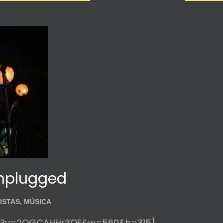
Unplugged
ISTAS
,
MÚSICA
tch?v=2QGCAHHr3QE&w=560&h=315]