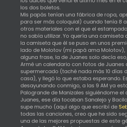
los dulces que vendí el último mes en el 
los dos boletos.
Mis papás tenían una fábrica de ropa, ap
para ser más coloquial) cuando tenía 8 a
otros materiales con el que el estampado
no sabía utilizar. Yo quería una camiseta q
la camiseta que él se puso en unos prem
lado de Molotov (mi papá ama Molotov),
alguna frase, la de Juanes solo decía eso, “
Armé un calendario con fotos de Juanes 
supermercado (taché nada más 10 días d
casa), y llegó lo que estaba esperando. 
desayunando conmigo, a las 9 AM ya esta
Palogrande de Manizales siguiéndome el c
Juanes, ese día tocaban Sanalejo y Bacil
supe mucho (aquí algo que escribí de
Se
todas las canciones, creo que he sido se
una de las mejores propuestas de este g