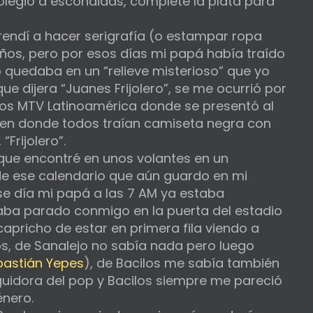
colegio a escondidas, completé la plata para
rendí a hacer serigrafía (o estampar ropa
ños, pero por esos días mi papá había traído
 quedaba en un “relieve misterioso” que yo
ue dijera “Juanes Frijolero”, se me ocurrió por
ios MTV Latinoamérica donde se presentó al
 en donde todos traían camiseta negra con
Frijolero”.
que encontré en unos volantes en un
e ese calendario que aún guardo en mi
Ese día mi papá a las 7 AM ya estaba
ba parado conmigo en la puerta del estadio
apricho de estar en primera fila viendo a
os, de Sanalejo no sabía nada pero luego
bastián Yepes
), de Bacilos me sabía también
guidora del pop y Bacilos siempre me pareció
énero.