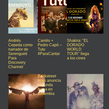
Andrés
Camilo +
Shakira: "EL
Cepeda como
Pedro Capó –
DORADO
narrador de
Tutu
WORLD
Serengueti
#ParaCantar
TOUR" llega
Para
a los cines
Discovery
Channel
Backstreet
boys anuncia
segunda
fecha en
Colombia