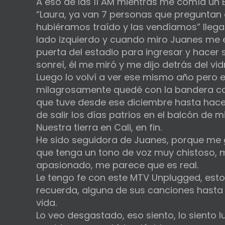
A eso de las 11 AM mientras me comía un 
“Laura, ya van 7 personas que pregunta
hubiéramos traído y las vendíamos” lleg
lado izquierdo y cuando miro Juanes me 
puerta del estadio para ingresar y hacer 
sonreí, él me miró y me dijo detrás del vi
Luego lo volví a ver ese mismo año pero e
milagrosamente quedé con la bandera con
que tuve desde ese diciembre hasta hace
de salir los días patrios en el balcón de m
Nuestra tierra en Cali, en fin.
He sido seguidora de Juanes, porque me
que tenga un tono de voz muy chistoso,
apasionado, me parece que es real.
Le tengo fe con este MTV Unplugged, esto
recuerda, alguna de sus canciones hasta
vida.
Lo veo desgastado, eso siento, lo siento 