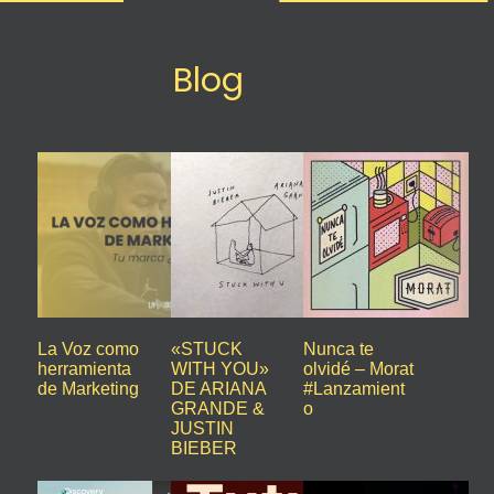
Blog
La Voz como
«STUCK
Nunca te
herramienta
WITH YOU»
olvidé – Morat
de Marketing
DE ARIANA
#Lanzamient
GRANDE &
o
JUSTIN
BIEBER