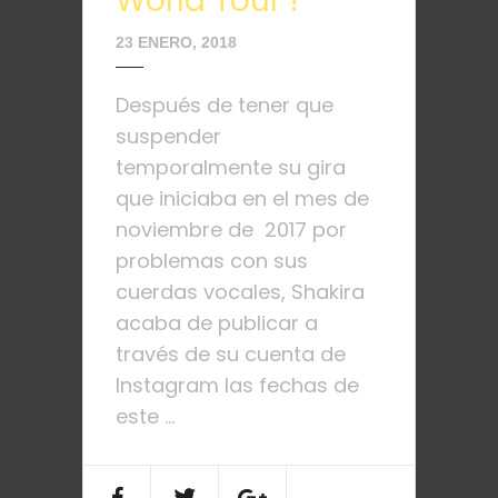
World Tour"!
23 ENERO, 2018
Después de tener que
suspender
temporalmente su gira
que iniciaba en el mes de
noviembre de 2017 por
problemas con sus
cuerdas vocales, Shakira
acaba de publicar a
través de su cuenta de
Instagram las fechas de
este ...