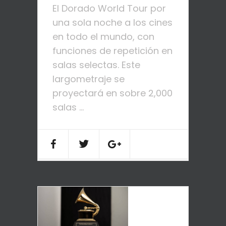
El Dorado World Tour por
una sola noche a los cines
en todo el mundo, con
funciones de repetición en
salas selectas. Este
largometraje se
proyectará en sobre 2,000
salas ...