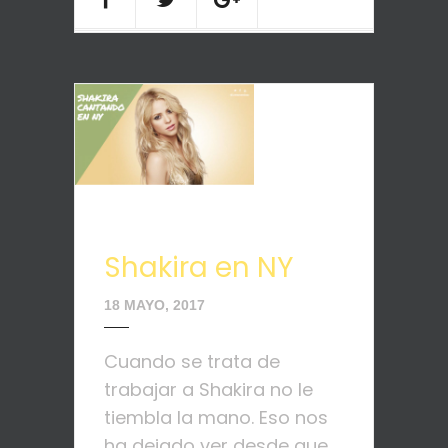
Shakira en NY
18 MAYO, 2017
Cuando se trata de
trabajar a Shakira no le
tiembla la mano. Eso nos
ha dejado ver desde que