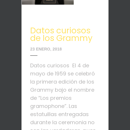
Datos curiosos
de los Grammy
23 ENERO, 2018
Datos curiosos El 4 de
mayo de 1959 se celebró
la primera edición de los
Grammy bajo el nombre
de “Los premios
gramophone”. Las
estatuillas entregadas
durante la ceremonia no