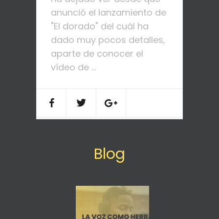
anunció el lanzamiento de
"El dorado" del cuál ha
dado muy pocos detalles,
aparte de conocer el
vídeo de ...
Blog