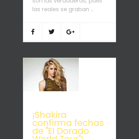
son las verdaderas, pues
las reales se graban ...
¡Shakira
confirma fechas
de "El Dorado