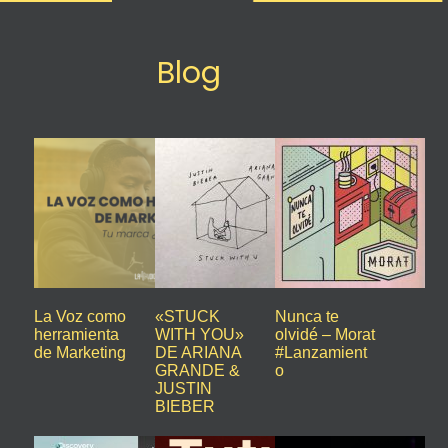
Blog
La Voz como
«STUCK
Nunca te
herramienta
WITH YOU»
olvidé – Morat
de Marketing
DE ARIANA
#Lanzamient
GRANDE &
o
JUSTIN
BIEBER