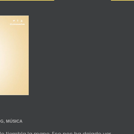
OG
,
MÚSICA
le tiembla la mano. Eso nos ha dejado ver