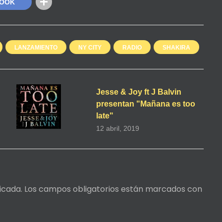
BOOK
LANZAMIENTO
NY CITY
RADIO
SHAKIRA
Jesse & Joy ft J Balvin
presentan "Mañana es too
late"
12 abril, 2019
icada.
Los campos obligatorios están marcados con