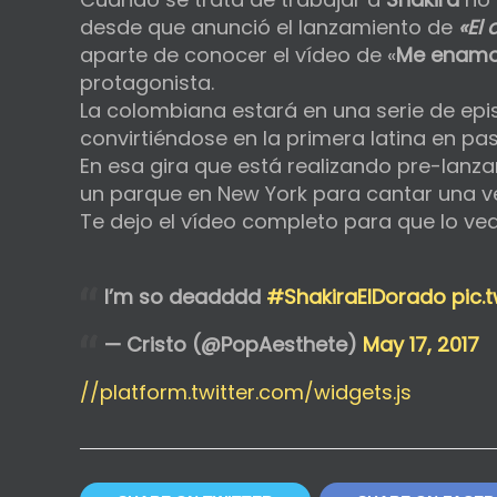
desde que anunció el lanzamiento de
«El
aparte de conocer el vídeo de «
Me enamo
protagonista.
La colombiana estará en una serie de epis
convirtiéndose en la primera latina en pa
En esa gira que está realizando pre-lanz
un parque en New York para cantar una v
Te dejo el vídeo completo para que lo ve
I’m so deadddd
#ShakiraElDorado
pic.
— Cristo (@PopAesthete)
May 17, 2017
//platform.twitter.com/widgets.js