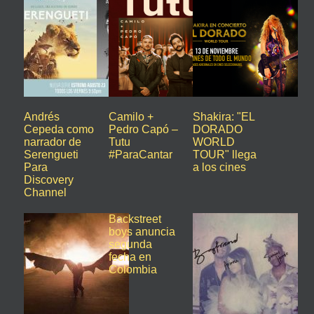
Andrés
Camilo +
Shakira: "EL
Cepeda como
Pedro Capó –
DORADO
narrador de
Tutu
WORLD
Serengueti
#ParaCantar
TOUR" llega
Para
a los cines
Discovery
Channel
Backstreet
boys anuncia
segunda
fecha en
Colombia