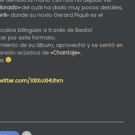
 dorado»
del cuál ha dado muy pocos detalles,
ré
» donde su novio Gerard Piqué es el
odios bilingües a través de Beats1
sar por este formato.
amiento de su álbum, aprovechó y se sentó en
ersión acústica de
«Chantaje».
as
twitter.com/X8XoXHUhrn