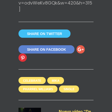
v=odvWeKv8GQk&w=420&h=315
]
SHARE ON TWITTER
SHARE ON FACEBOOK
CELEBRATE
MIKA
PHARREL WILLIAMS
SINGLE
Nuevo vídeo “De