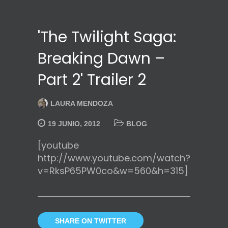
'The Twilight Saga:
Breaking Dawn –
Part 2' Trailer 2
LAURA MENDOZA
19 JUNIO, 2012
BLOG
[youtube
http://www.youtube.com/watch?
v=RksP65PW0co&w=560&h=315]
SHARE ON TWITTER