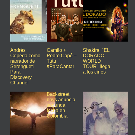
Andrés
Camilo +
Shakira: "EL
Cepeda como
Pedro Capó –
DORADO
narrador de
Tutu
WORLD
Serengueti
#ParaCantar
TOUR" llega
Para
a los cines
Discovery
Channel
Backstreet
boys anuncia
segunda
fecha en
Colombia