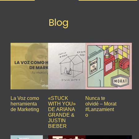
Blog
La Voz como
«STUCK
Nunca te
herramienta
WITH YOU»
olvidé – Morat
de Marketing
DE ARIANA
#Lanzamient
GRANDE &
o
JUSTIN
BIEBER