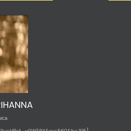
RIHANNA
ICA
ch?v=HBxt_v0WF6Y&w=560&h=315]