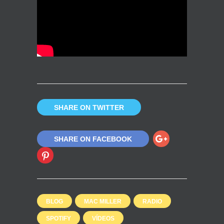
SHARE ON TWITTER
SHARE ON FACEBOOK
BLOG
MAC MILLER
RADIO
SPOTIFY
VÍDEOS