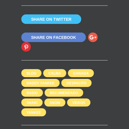
SHARE ON TWITTER
SHARE ON FACEBOOK
BLOG
CALMA
CANADA
DADDY YANKEE
DESPACITO
RADIO
RECOMENDADO
SHAKI
SNOW
VÍDEOS
YANKEE