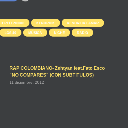
STEREO PICNIC
KENDRICK
KENDRICK LAMAR
LOS 40
MÚSICA
NICHE
RADIO
RAP COLOMBIANO- Zehtyan feat.Fato Esco
"NO COMPARES" (CON SUBTITULOS)
11 diciembre, 2012