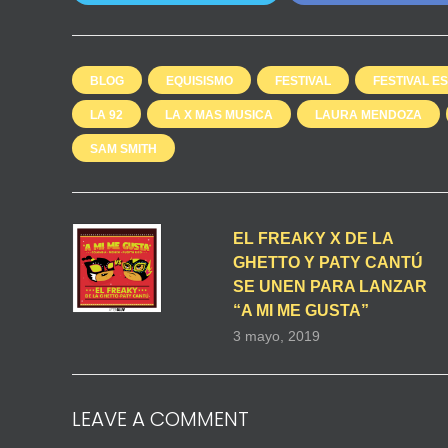
BLOG
EQUISISMO
FESTIVAL
FESTIVAL E
LA 92
LA X MAS MUSICA
LAURA MENDOZA
SAM SMITH
EL FREAKY X DE LA
GHETTO Y PATY CANTÚ
SE UNEN PARA LANZAR
“A MI ME GUSTA”
3 mayo, 2019
LEAVE A COMMENT