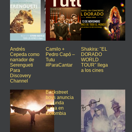
Andrés
Camilo +
Shakira: "EL
Cepeda como
Pedro Capó –
DORADO
narrador de
Tutu
WORLD
Serengueti
#ParaCantar
TOUR" llega
Para
a los cines
Discovery
Channel
Backstreet
boys anuncia
segunda
fecha en
Colombia