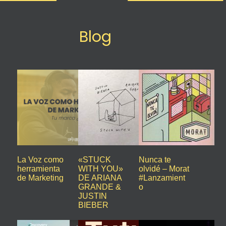
Blog
La Voz como
«STUCK
Nunca te
herramienta
WITH YOU»
olvidé – Morat
de Marketing
DE ARIANA
#Lanzamient
GRANDE &
o
JUSTIN
BIEBER