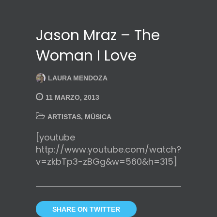
Jason Mraz – The
Woman I Love
LAURA MENDOZA
11 MARZO, 2013
ARTISTAS
,
MÚSICA
[youtube
http://www.youtube.com/watch?
v=zkbTp3-zBGg&w=560&h=315]
SHARE ON TWITTER