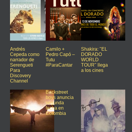
Andrés
Camilo +
Shakira: "EL
Cepeda como
Pedro Capó –
DORADO
narrador de
Tutu
WORLD
Serengueti
#ParaCantar
TOUR" llega
Para
a los cines
Discovery
Channel
Backstreet
boys anuncia
segunda
fecha en
Colombia