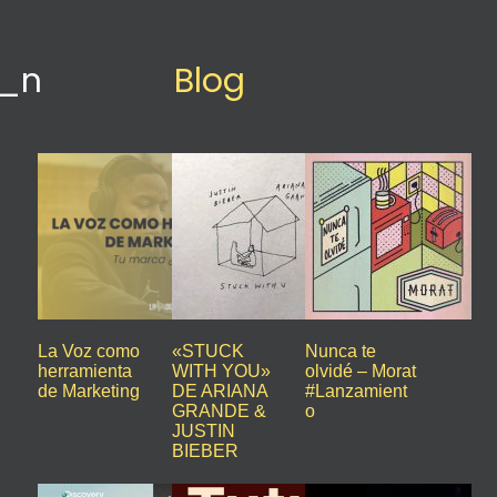
6_n
Blog
La Voz como
«STUCK
Nunca te
herramienta
WITH YOU»
olvidé – Morat
de Marketing
DE ARIANA
#Lanzamient
GRANDE &
o
JUSTIN
BIEBER