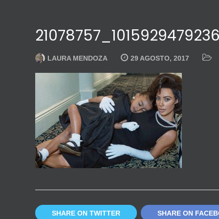
21078757_10159294792
LAURA MENDOZA
29 AGOSTO, 2017
SHARE ON TWITTER
SHARE ON FACE