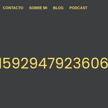
CONTACTO
SOBRE MI
BLOG
PODCAST
0159294792360