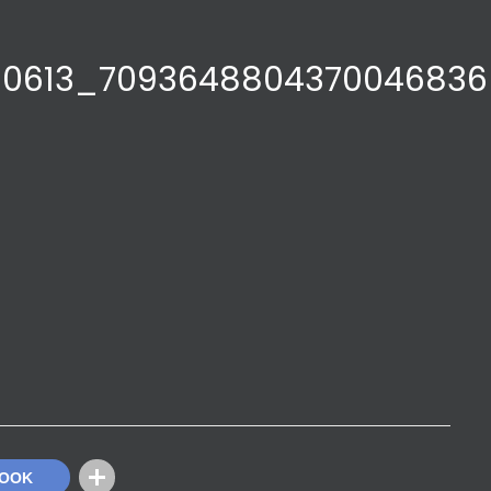
360613_709364880437004683
BOOK