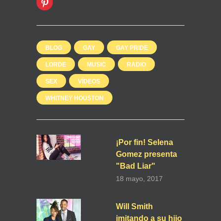
BLOG
GAY
GAY PRIDE
LORDE
MUSIC
RADIO
SEX
VÍDEOS
WHITNEY HOUSTON
¡Por fin! Selena
Gomez presenta
"Bad Liar"
18 mayo, 2017
Will Smith
imitando a su hijo