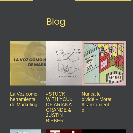
Blog
La Voz como
«STUCK
Nunca te
herramienta
WITH YOU»
olvidé – Morat
de Marketing
DE ARIANA
#Lanzamient
GRANDE &
o
JUSTIN
BIEBER