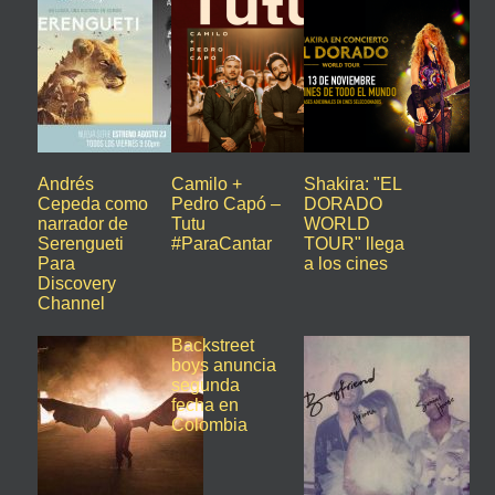
Andrés
Camilo +
Shakira: "EL
Cepeda como
Pedro Capó –
DORADO
narrador de
Tutu
WORLD
Serengueti
#ParaCantar
TOUR" llega
Para
a los cines
Discovery
Channel
Backstreet
boys anuncia
segunda
fecha en
Colombia