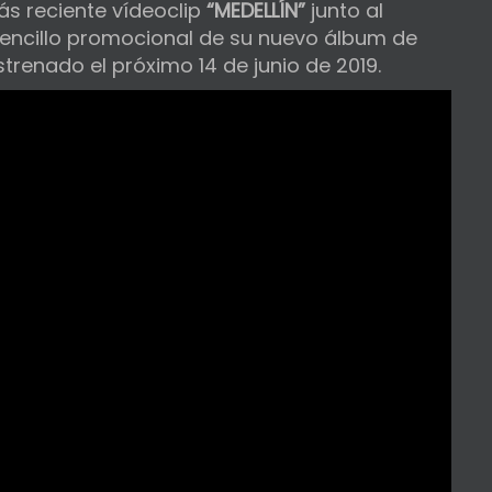
ás reciente vídeoclip
“MEDELLÍN”
junto al
encillo promocional de su nuevo álbum de
strenado el próximo 14 de junio de 2019.