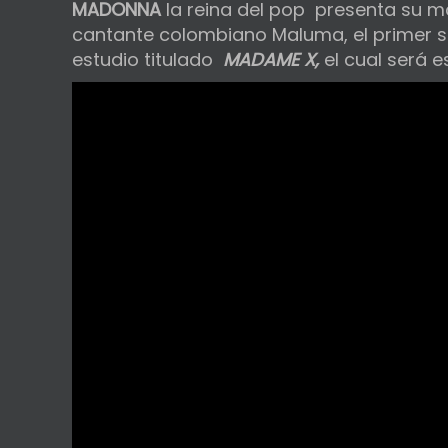
MADONNA
la reina del pop presenta su m
cantante colombiano Maluma, el primer s
estudio titulado
MADAME X,
el cual será e