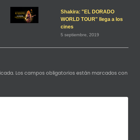
Shakira: "EL DORADO
WORLD TOUR" llega a los
cines
5 septiembre, 2019
icada.
Los campos obligatorios están marcados con