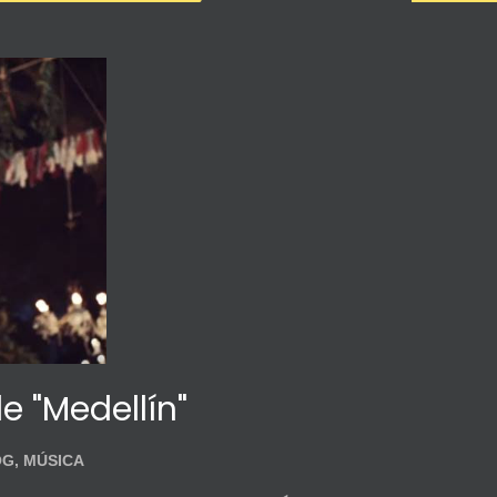
e "Medellín"
OG
,
MÚSICA