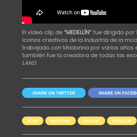
El vídeo clip
de
“MEDELLÍN”
fue dirigido por
íconos creativos de la industria de la m
trabajado con Madonna por varios años es
también fue la creadora de todas las esce
LAND
.
SHARE ON TWITTER
SHARE ON FACE
BLOG
MADONNA
MALUMA
MEDELLIN