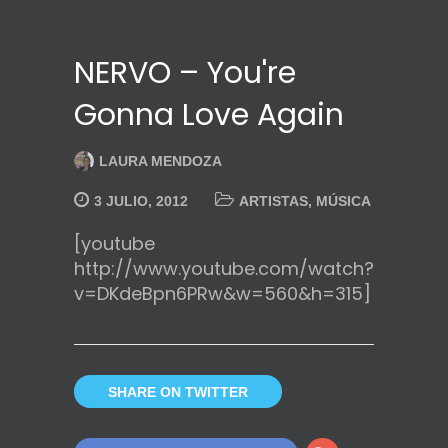
NERVO – You're
Gonna Love Again
LAURA MENDOZA
3 JULIO, 2012
ARTISTAS
,
MÚSICA
[youtube
http://www.youtube.com/watch?
v=DKdeBpn6PRw&w=560&h=315]
SHARE ON TWITTER