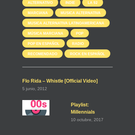
ALTERNATIVO
INDIE
LA 92
MARCIANA
MUSICA ALTERNATIVA
MUSICA ALTERNATIVA LATINOAMERICANA
MÚSICA MARCIANA
POP
POP EN ESPAÑOL
RADIO
RECOMENDADO
ROCK EN ESPAÑOL
Flo Rida – Whistle [Official Video]
5 junio, 2012
Playlist:
Millennials
10 octubre, 2017