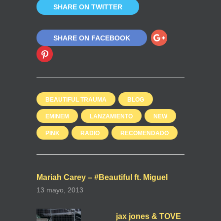
SHARE ON TWITTER
SHARE ON FACEBOOK
BEAUTIFUL TRAUMA
BLOG
EMINEM
LANZAMIENTO
NEW
PINK
RADIO
RECOMENDADO
Mariah Carey – #Beautiful ft. Miguel
13 mayo, 2013
jax jones & TOVE