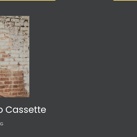
o Cassette
OG