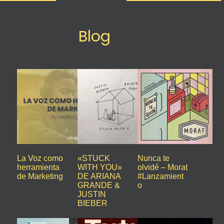
Blog
La Voz como
«STUCK
Nunca te
herramienta
WITH YOU»
olvidé – Morat
de Marketing
DE ARIANA
#Lanzamient
GRANDE &
o
JUSTIN
BIEBER