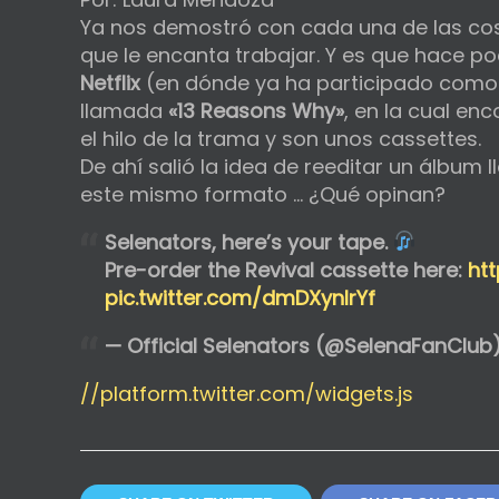
Ya nos demostró con cada una de las co
que le encanta trabajar. Y es que hace p
Netflix
(en dónde ya ha participado como ac
llamada
«13 Reasons Why»
, en la cual en
el hilo de la trama y son unos cassettes.
De ahí salió la idea de reeditar un álbum
este mismo formato … ¿Qué opinan?
Selenators, here’s your tape.
Pre-order the Revival cassette here:
ht
pic.twitter.com/dmDXynlrYf
— Official Selenators (@SelenaFanClub
//platform.twitter.com/widgets.js