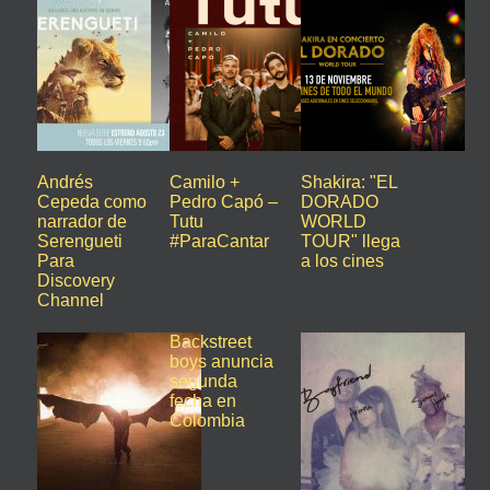
Andrés
Camilo +
Shakira: "EL
Cepeda como
Pedro Capó –
DORADO
narrador de
Tutu
WORLD
Serengueti
#ParaCantar
TOUR" llega
Para
a los cines
Discovery
Channel
Backstreet
boys anuncia
segunda
fecha en
Colombia