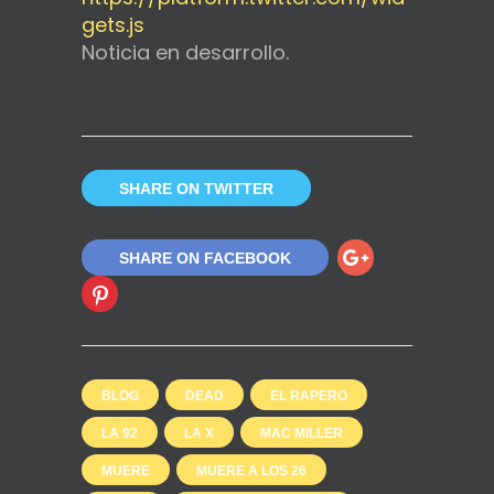
gets.js
Noticia en desarrollo.
SHARE ON TWITTER
SHARE ON FACEBOOK
BLOG
DEAD
EL RAPERO
LA 92
LA X
MAC MILLER
MUERE
MUERE A LOS 26